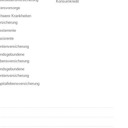
Konsumkredit
tersvorsorge
hwere Krankheiten
rsicherung
esterrente
sisrente
ntenversicherung
ondsgebundene
bensversicherung
ondsgebundene
ntenversicherung
pitallebensversicherung