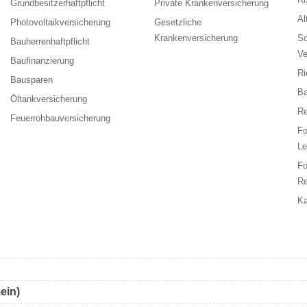
Grundbesitzerhaftpflicht
Private Krankenversicherung
Al
Photovoltaikversicherung
Gesetzliche
Krankenversicherung
Sc
Bauherrenhaftpflicht
Ve
Baufinanzierung
Ri
Bausparen
Ba
Öltankversicherung
Re
Feuerrohbauversicherung
F
Le
F
Re
Ka
ein)