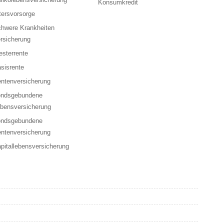
Konsumkredit
tersvorsorge
hwere Krankheiten
rsicherung
esterrente
sisrente
ntenversicherung
ondsgebundene
bensversicherung
ondsgebundene
ntenversicherung
pitallebensversicherung