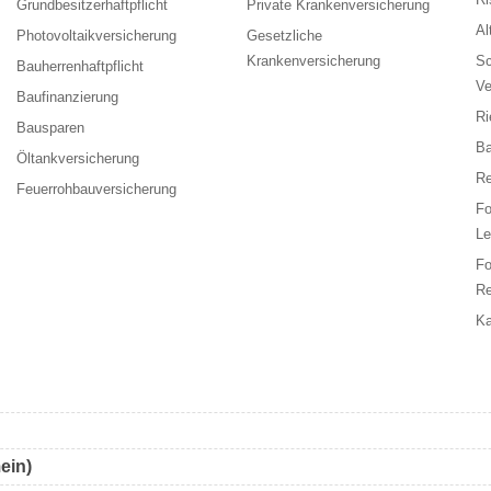
Grundbesitzerhaftpflicht
Private Krankenversicherung
Al
Photovoltaikversicherung
Gesetzliche
Krankenversicherung
Sc
Bauherrenhaftpflicht
Ve
Baufinanzierung
Ri
Bausparen
Ba
Öltankversicherung
Re
Feuerrohbauversicherung
F
Le
F
Re
Ka
ein)